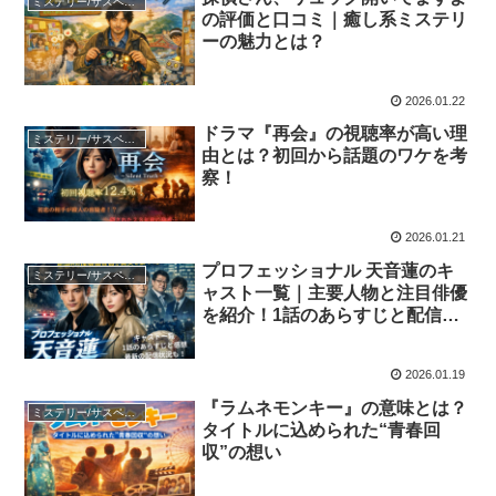
ミステリー/サスペンス
の評価と口コミ｜癒し系ミステリ
ーの魅力とは？
2026.01.22
ドラマ『再会』の視聴率が高い理
ミステリー/サスペンス
由とは？初回から話題のワケを考
察！
2026.01.21
プロフェッショナル 天音蓮のキ
ミステリー/サスペンス
ャスト一覧｜主要人物と注目俳優
を紹介！1話のあらすじと配信状
況も！
2026.01.19
『ラムネモンキー』の意味とは？
ミステリー/サスペンス
タイトルに込められた“青春回
収”の想い