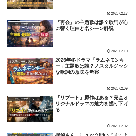
2026.02.17
『再会』の主題歌は誰？歌詞が心
ミステリー/サスペンス
に響く理由と名シーン解説
2026.02.10
2026年冬ドラマ「ラムネモンキ
ミステリー/サスペンス
ー」主題歌は誰？ノスタルジック
な歌詞の意味を考察
2026.02.09
『リブート』原作はある？完全オ
ミステリー/サスペンス
リジナルドラマの魅力を掘り下げ
る
2026.02.02
探偵さん、リュック開いてますよ