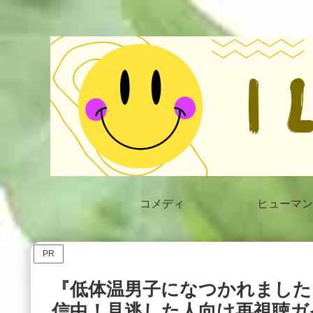
コメディ
ヒューマン
PR
『低体温男子になつかれました
信中！見逃した人向け再視聴ガイ