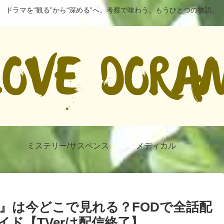
ドラマを“観る”から“深める”へ。考察で味わう、もうひとつの物語。
ミステリー/サスペンス
メディカル
』は今どこで見れる？FODで全話配
ド【TVerは配信終了】