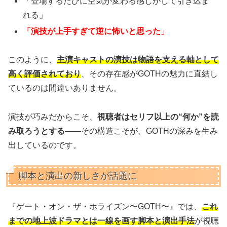
「登場するたびに空気が変わる感じがして引き込ま
れる」
「演技が上手すぎて逆に怖いと思った」
このように、
主演キャストの演技は物語を支える軸として
高く評価されており
、その存在感がGOTHの魅力に直結し
ているのは間違いありません。
演技が巧みだからこそ、
視聴者はセリフ以上の“何か”を読
み取ろうとする
――その構造こそが、GOTHの深みを生み
出しているのです。
脚本と演出の新しさが話題に
『ゲート・オン・ザ・ホライズン〜GOTH〜』では、
これ
までの地上波ドラマとは一線を画す脚本と演出手法
が視聴