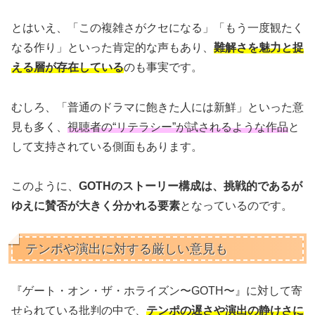
とはいえ、「この複雑さがクセになる」「もう一度観たく
なる作り」といった肯定的な声もあり、
難解さを魅力と捉
える層が存在している
のも事実です。
むしろ、「普通のドラマに飽きた人には新鮮」といった意
見も多く、
視聴者の“リテラシー”が試されるような作品
と
して支持されている側面もあります。
このように、
GOTHのストーリー構成は、挑戦的であるが
ゆえに賛否が大きく分かれる要素
となっているのです。
テンポや演出に対する厳しい意見も
『ゲート・オン・ザ・ホライズン〜GOTH〜』に対して寄
せられている批判の中で、
テンポの遅さや演出の静けさに