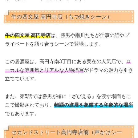
牛の四文屋 高円寺店（もつ焼きシーン）
牛の四文屋 高円寺店
は、勝男や南川たちが仕事の話やプ
ライベートを語り合うシーンで登場します。
この居酒屋は、高円寺南3丁目にある実在の人気店で、
ロ
ーカルな雰囲気とリアルな人物描写
がドラマの魅力を引き
立てています。
また、第5話では勝男が椿に「ざびえる」を渡す場面もこ
こで撮影されており、
物語の進展を象徴する印象的な場所
でもあります。
セカンドストリート高円寺店前（声かけシー