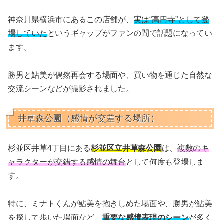
神奈川県横浜市にあるこの店舗が、
実は“高円寺”として登
場していた
というギャップがファンの間で話題になってい
ます。
勝男と鮎美が偶然再会する場面や、買い物を通じた自然な
交流シーンなどが撮影されました。
井草森公園（感情が交差する場所）
杉並区井草4丁目にある
杉並区立井草森公園
は、
複数のキ
ャラクターが交錯する感情の舞台
として何度も登場しま
す。
特に、ミナトくんが鮎美を抱きしめた場面や、勝男が鮎美
を探して歩いた場面など、
重要な感情表現のシーン
が多く