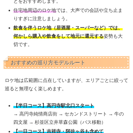
とをおすすめします。
住宅地周辺のロケ地
では、大声での会話や立ち止ま
りすぎに注意しましょう。
飲食を伴うロケ地（居酒屋・スーパーなど）では、
何かしら購入や飲食をして地元に還元する
姿勢も大
切です。
おすすめの巡り方モデルルート
ロケ地は広範囲に点在していますが、エリアごとに絞って
巡ると無理なく楽しめます。
【半日コース】高円寺駅北口スタート
→ 高円寺純情商店街 → セカンドストリート → 牛の
四文屋 → 杉並区立井草森公園（バス移動）
【一日コース】吉祥寺・阿佐ヶ谷も含めて