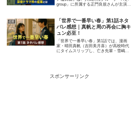
group」に所属する正門良規さんが主演を
務めたことで注目を集めました。本作は
「オシドラサタデー」枠として、深夜帯
に放送される若手俳優の主演ドラマシリ
「世界で一番早い春」第1話ネタ
恋愛
ーズのひと...
バレ感想｜真帆と周の再会に胸キ
ュン必至！
「世界で一番早い春」第1話では、漫画
家・晴田真帆（吉田美月喜）が高校時代
にタイムスリップし、亡き先輩・雪嶋周
（藤原樹）と再会するところから物語が
動き出します。真帆は「リバイブライ
ン」が実は周の設定ノートを元に描いた
ものだと告白し、その贖罪と...
スポンサーリンク