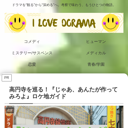
ドラマを“観る”から“深める”へ。考察で味わう、もうひとつの物語。
コメディ
ヒューマン
ミステリー/サスペンス
メディカル
恋愛
青春/学園
PR
高円寺を巡る！『じゃあ、あんたが作って
みろよ』ロケ地ガイド
恋愛