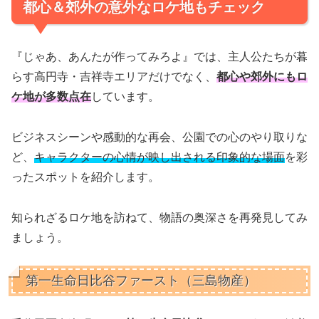
都心＆郊外の意外なロケ地もチェック
『じゃあ、あんたが作ってみろよ』では、主人公たちが暮
らす高円寺・吉祥寺エリアだけでなく、
都心や郊外にもロ
ケ地が多数点在
しています。
ビジネスシーンや感動的な再会、公園での心のやり取りな
ど、
キャラクターの心情が映し出される印象的な場面
を彩
ったスポットを紹介します。
知られざるロケ地を訪ねて、物語の奥深さを再発見してみ
ましょう。
第一生命日比谷ファースト（三島物産）