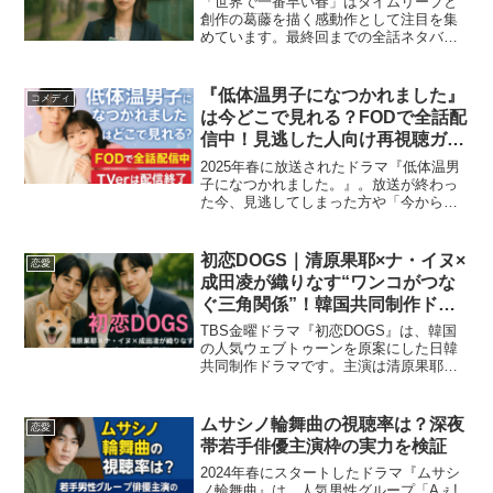
「世界で一番早い春」はタイムリープと
創作の葛藤を描く感動作として注目を集
めています。最終回までの全話ネタバレ
や結末予想を知りたい人に向けて、物語
の核心と見逃せないポイントをまとめま
した。世界で一番早い春の結末をしっか
『低体温男子になつかれました』
コメディ
り理解して、より深く作品...
は今どこで見れる？FODで全話配
信中！見逃した人向け再視聴ガイ
ド【TVerは配信終了】
2025年春に放送されたドラマ『低体温男
子になつかれました。』。放送が終わっ
た今、見逃してしまった方や「今からで
も見られる？」と気になる方も多いので
はないでしょうか。結論から言うと、現
在はFODプレミアムで全話配信されてい
初恋DOGS｜清原果耶×ナ・イヌ×
恋愛
ます。一方で、かつ...
成田凌が織りなす“ワンコがつな
ぐ三角関係”！韓国共同制作ドラ
マの3話までのあらすじ＆見どこ
TBS金曜ドラマ『初恋DOGS』は、韓国
ろ
の人気ウェブトゥーンを原案にした日韓
共同制作ドラマです。主演は清原果耶さ
ん、共演にナ・イヌさん、成田凌さん
と、実力派キャストが揃っています。物
語は、一匹のワンコをきっかけに繋がる
ムサシノ輪舞曲の視聴率は？深夜
恋愛
男女の“初恋”をめぐる...
帯若手俳優主演枠の実力を検証
2024年春にスタートしたドラマ『ムサシ
ノ輪舞曲』は、人気男性グループ「Aぇ!