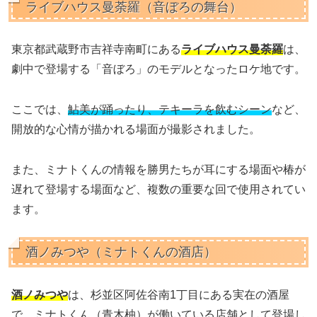
ライブハウス曼荼羅（音ぼろの舞台）
東京都武蔵野市吉祥寺南町にある
ライブハウス曼荼羅
は、
劇中で登場する「音ぼろ」のモデルとなったロケ地です。
ここでは、
鮎美が踊ったり、テキーラを飲むシーン
など、
開放的な心情が描かれる場面が撮影されました。
また、ミナトくんの情報を勝男たちが耳にする場面や椿が
遅れて登場する場面など、複数の重要な回で使用されてい
ます。
酒ノみつや（ミナトくんの酒店）
酒ノみつや
は、杉並区阿佐谷南1丁目にある実在の酒屋
で、ミナトくん（青木柚）が働いている店舗として登場し