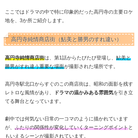
ここではドラマの中で特に印象的だった高円寺の主要ロケ
地を、3か所ご紹介します。
高円寺純情商店街（鮎美と勝男のすれ違い）
高円寺純情商店街
は、第1話からたびたび登場し、
鮎美と
勝男がすれ違う重要な場面
が撮影された場所です。
高円寺駅北口からすぐのこの商店街は、昭和の面影を残す
レトロな風情があり、
ドラマの温かみある雰囲気
を引き立
てる舞台となっています。
劇中では何気ない日常の一コマのように描かれています
が、
ふたりの関係性が変化していくターニングポイント
と
もいえるシーンが撮影されています。