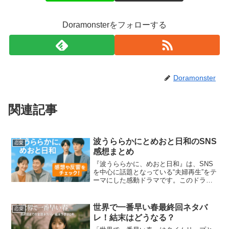
Doramonsterをフォローする
Doramonster
関連記事
波うららかにとめおと日和のSNS
恋愛
感想まとめ
『波うららかに、めおと日和』は、SNS
を中心に話題となっている“夫婦再生”をテ
ーマにした感動ドラマです。このドラマ
には、芳根京子、小関裕太、本田響矢ら
注目の若手キャストが出演しており、視
聴者の心に静かに響くストーリーが展開
世界で一番早い春最終回ネタバ
恋愛
されています。本記...
レ！結末はどうなる？