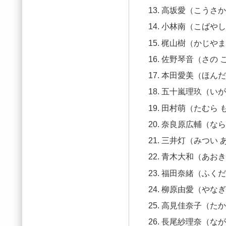
高坂愛（こうさか
小林南（こばやし
梶山樹（かじやま
佐野琴音（さの 
本田愛美（ほんだ
五十嵐理玖（いが
田村萌（たむら 
奈良原広輔（なら
三井灯（みつい 
青木大和（あおき
福田奈緒（ふくだ
柳原由愛（やなぎ
高見佳奈子（たか
長尾紗理奈（なが