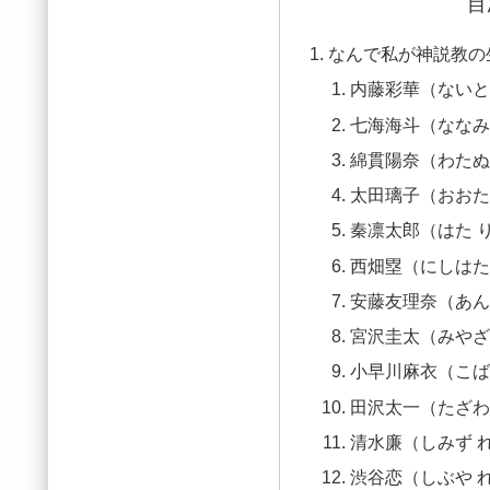
目
なんで私が神説教の
内藤彩華（ないと
七海海斗（ななみ
綿貫陽奈（わたぬ
太田璃子（おおた
秦凛太郎（はた 
西畑塁（にしはた
安藤友理奈（あん
宮沢圭太（みやざ
小早川麻衣（こば
田沢太一（たざわ
清水廉（しみず 
渋谷恋（しぶや 