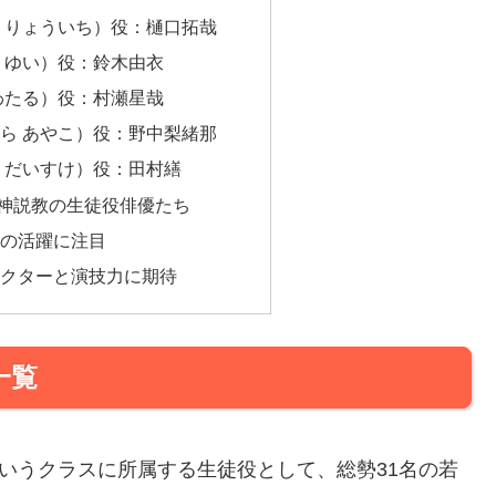
 りょういち）役：樋口拓哉
 ゆい）役：鈴木由衣
わたる）役：村瀬星哉
ら あやこ）役：野中梨緒那
 だいすけ）役：田村繕
神説教の生徒役俳優たち
の活躍に注目
クターと演技力に期待
一覧
というクラスに所属する生徒役として、総勢31名の若