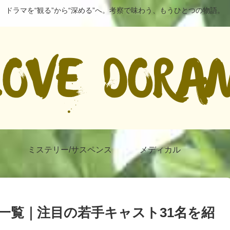
ドラマを“観る”から“深める”へ。考察で味わう、もうひとつの物語。
ミステリー/サスペンス
メディカル
一覧｜注目の若手キャスト31名を紹