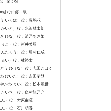
次
生徒役俳優一覧
う いろは）役：豊嶋花
 かいと）役：水沢林太郎
き ひな）役：清乃あさ姫
 りこ）役：新井美羽
りんたろう）役：羽村仁成
 るい）役：林裕太
どう ゆりな）役：志田こはく
わ けいた）役：吉田晴登
やかわ まい）役：松本麗世
 たいち）役：島村龍乃介
れん）役：大原由暉
れん）役：石川萌香