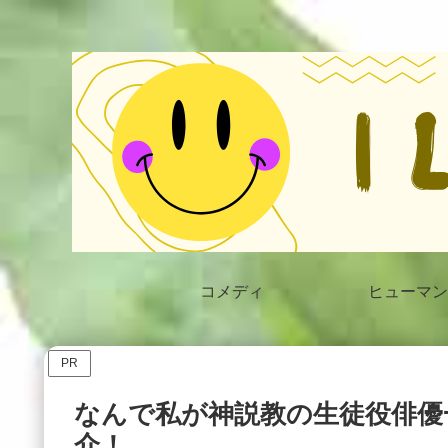
コメディ
ヒューマン
PR
なんで私が神説教の生徒役俳優
介！