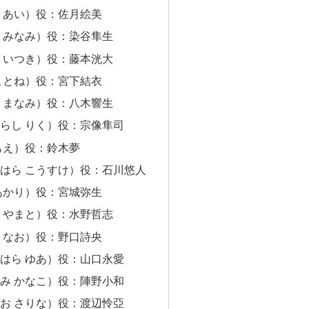
 あい）役：佐月絵美
 みなみ）役：染谷隼生
 いつき）役：藤本洸大
ことね）役：宮下結衣
 まなみ）役：八木響生
らし りく）役：宗像隼司
もえ）役：鈴木夢
はら こうすけ）役：石川悠人
あかり）役：宮城弥生
 やまと）役：水野哲志
 なお）役：野口詩央
はら ゆあ）役：山口永愛
み かなこ）役：陣野小和
お さりな）役：渡辺怜亞