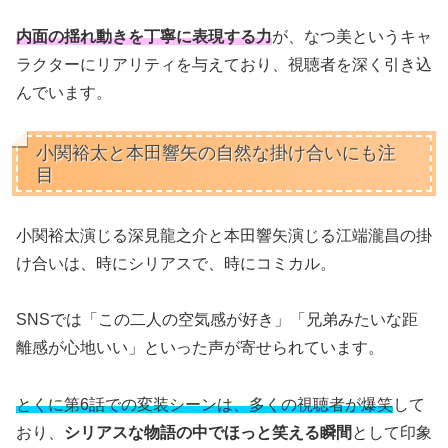
内面の揺れ動きを丁寧に表現する力
が、なつ美というキャ
ラクターにリアリティを与えており、視聴者を深く引き込
んでいます。
小関裕太と本田響矢の自然な掛け合いにも注
目
小関裕太演じる深見龍之介と本田響矢演じる江端瀧昌の掛
け合いは、時にシリアスで、時にコミカル。
SNSでは「この二人の空気感が好き」「兄弟みたいな距
離感が心地いい」といった声が寄せられています。
とくに第6話での変装シーンは、多くの視聴者が爆笑
して
おり、
シリアスな物語の中でほっと笑える瞬間
として印象