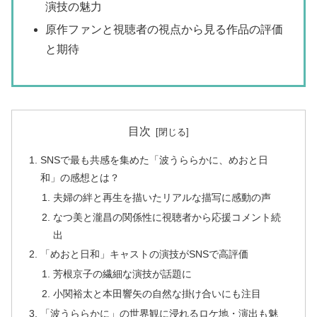
演技の魅力
原作ファンと視聴者の視点から見る作品の評価
と期待
目次
SNSで最も共感を集めた「波うららかに、めおと日
和」の感想とは？
夫婦の絆と再生を描いたリアルな描写に感動の声
なつ美と瀧昌の関係性に視聴者から応援コメント続
出
「めおと日和」キャストの演技がSNSで高評価
芳根京子の繊細な演技が話題に
小関裕太と本田響矢の自然な掛け合いにも注目
「波うららかに」の世界観に浸れるロケ地・演出も魅