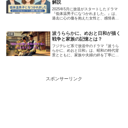
解説
2025年5月に放送がスタートしたドラマ
『低体温男子になつかれました。』は、
過去に心の傷を抱えた女性と、感情表現
が苦手な“低体温男子”との再会から始ま
る、じれったくも温かいラブストーリー
です。本記事では、『低体温男子になつ
波うららかに、めおと日和が描く
恋愛
かれました。』のス...
戦争と家族の記憶とは？
フジテレビ系で放送中のドラマ『波うら
らかに、めおと日和』は、昭和の時代背
景とともに、家族や夫婦の絆を丁寧に描
いた話題作です。本作では、戦争という
時代背景を通して、現代の私たちが忘れ
がちな“家族のあり方”や“生きることの意
味”を深く問いかけて...
スポンサーリンク