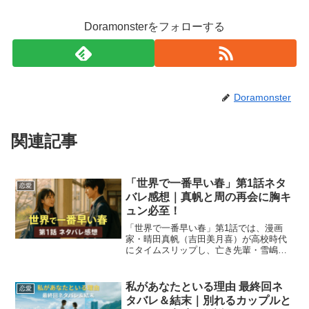
Doramonsterをフォローする
Doramonster
関連記事
「世界で一番早い春」第1話ネタ
恋愛
バレ感想｜真帆と周の再会に胸キ
ュン必至！
「世界で一番早い春」第1話では、漫画
家・晴田真帆（吉田美月喜）が高校時代
にタイムスリップし、亡き先輩・雪嶋周
（藤原樹）と再会するところから物語が
動き出します。真帆は「リバイブライ
ン」が実は周の設定ノートを元に描いた
私があなたといる理由 最終回ネ
恋愛
ものだと告白し、その贖罪と...
タバレ＆結末｜別れるカップルと