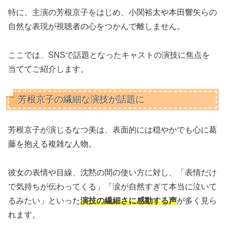
特に、主演の芳根京子をはじめ、小関裕太や本田響矢らの
自然な表現が視聴者の心をつかんで離しません。
ここでは、SNSで話題となったキャストの演技に焦点を
当ててご紹介します。
芳根京子の繊細な演技が話題に
芳根京子が演じるなつ美は、表面的には穏やかでも心に葛
藤を抱える複雑な人物。
彼女の表情や目線、沈黙の間の使い方に対し、「表情だけ
で気持ちが伝わってくる」「涙が自然すぎて本当に泣いて
るみたい」といった
演技の繊細さに感動する声
が多く見ら
れます。