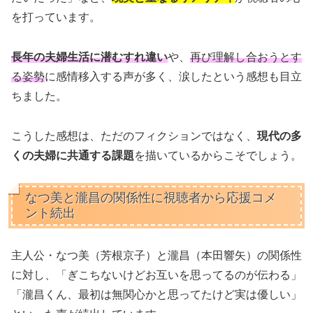
を打っています。
長年の夫婦生活に潜むすれ違い
や、
再び理解し合おうとす
る姿勢
に感情移入する声が多く、涙したという感想も目立
ちました。
こうした感想は、ただのフィクションではなく、
現代の多
くの夫婦に共通する課題
を描いているからこそでしょう。
なつ美と瀧昌の関係性に視聴者から応援コメ
ント続出
主人公・なつ美（芳根京子）と瀧昌（本田響矢）の関係性
に対し、「ぎこちないけどお互いを思ってるのが伝わる」
「瀧昌くん、最初は無関心かと思ってたけど実は優しい」