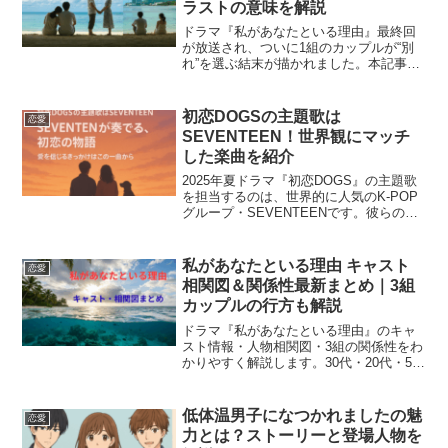
ラストの意味を解説
ドラマ『私があなたといる理由』最終回
が放送され、ついに1組のカップルが“別
れ”を選ぶ結末が描かれました。本記事で
は最終回のあらすじ・結末の意味・別れ
たカップル・キャストコメント・SNS反
応・配信情報をまとめます。「誰が別れ
初恋DOGSの主題歌は
恋愛
たの？」「ラストの...
SEVENTEEN！世界観にマッチ
した楽曲を紹介
2025年夏ドラマ『初恋DOGS』の主題歌
を担当するのは、世界的に人気のK-POP
グループ・SEVENTEENです。彼らの日
本オリジナル楽曲「愛が通り過ぎた跡」
は、ドラマのテーマである「過去の恋と
再生」に深く寄り添い、視聴者の心を動
私があなたといる理由 キャスト
恋愛
かす仕上...
相関図＆関係性最新まとめ｜3組
カップルの行方も解説
ドラマ『私があなたといる理由』のキャ
スト情報・人物相関図・3組の関係性をわ
かりやすく解説します。30代・20代・50
代の3組カップルが織りなす恋愛模様は、
毎話の展開で複雑に変化。最新話のあら
すじや別れるカップルの動向も追記し、
低体温男子になつかれましたの魅
恋愛
放送に合わせて...
力とは？ストーリーと登場人物を