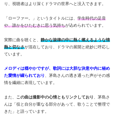
り、視聴者はより深くドラマの世界へと没入できます。
「ローファー。」というタイトルには、
学生時代の足音
や、誰かをひたむきに思う気持ち
が込められています。
実際に曲を聴くと、
静かな旋律の中に熱く燃えるような情
熱と切なさ
が混在しており、ドラマの展開と絶妙に呼応し
ています。
メロディは穏やかですが、歌詞には大胆な決意や内に秘め
た愛情が綴られており
、茅島さんの透き通った声がその感
情を繊細に表現しています。
また、
この曲は撮影中の心情ともリンクしており
、茅島さ
んは「役と自分が重なる部分があって、歌うことで整理で
きた」と語っています。