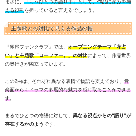
まさに、
「もうひとつの語り手」として、作品に深みを与
える役割
を担っていると言えるでしょう。
主題歌との対比で見える作品の幅
『霧尾ファンクラブ』では、
オープニングテーマ「花占
い」と主題歌「ローファー。」の対比
によって、作品世界
の奥行きが際立っています。
この2曲は、それぞれ異なる表情で物語を支えており、
音
楽面からもドラマの多層的な魅力を感じ取ることができま
す
。
まるでひとつの物語に対して、
異なる視点からの“語り”が
存在するかのよう
です。