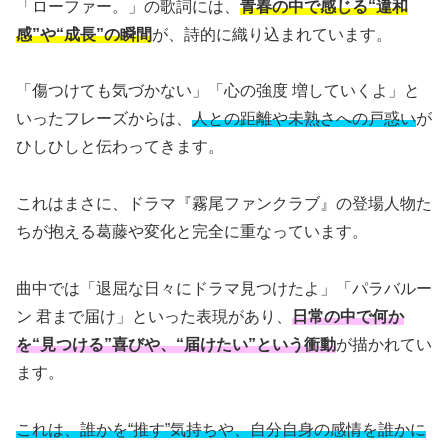
「ローファー。」の歌詞には、
青春の中で感じる“違和
感”や“成長”の瞬間
が、詩的に織り込まれています。
「傷つけても気づかない」「心の強度 増していくよ」と
いったフレーズからは、
人との距離や未熟さへの戸惑い
が
ひしひしと伝わってきます。
これはまさに、ドラマ『霧尾ファンクラブ』の登場人物た
ちが抱える葛藤や変化と完全に重なっています。
曲中では「退屈な日々にドラマ見つけたよ」「パラバルー
ン 君まで届け」といった表現があり、
日常の中で何か
を“見つける”喜びや、“届けたい”という衝動
が描かれてい
ます。
これは、誰かを“推す”気持ちや、自分自身の感情を誰かに