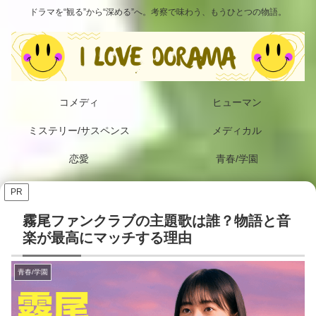
ドラマを“観る”から“深める”へ。考察で味わう、もうひとつの物語。
コメディ
ヒューマン
ミステリー/サスペンス
メディカル
恋愛
青春/学園
PR
霧尾ファンクラブの主題歌は誰？物語と音
楽が最高にマッチする理由
青春/学園