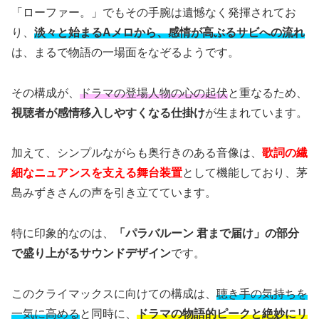
「ローファー。」でもその手腕は遺憾なく発揮されてお
り、
淡々と始まるAメロから、感情が高ぶるサビへの流れ
は、まるで物語の一場面をなぞるようです。
その構成が、
ドラマの登場人物の心の起伏
と重なるため、
視聴者が感情移入しやすくなる仕掛け
が生まれています。
加えて、シンプルながらも奥行きのある音像は、
歌詞の繊
細なニュアンスを支える舞台装置
として機能しており、茅
島みずきさんの声を引き立てています。
特に印象的なのは、
「パラバルーン 君まで届け」の部分
で盛り上がるサウンドデザイン
です。
このクライマックスに向けての構成は、
聴き手の気持ちを
一気に高める
と同時に、
ドラマの物語的ピークと絶妙にリ