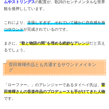
ムやストリングス
の配置が、歌詞のセンチメンタルな世界
観を後押ししています。
これにより、
主張しすぎず、それでいて確かに存在感を放
つサウンド
が完成されているのです。
まさに、
“歌と物語の間”を埋める絶妙なアレンジ
だと言え
るでしょう。
菅田将暉作品とも共通するサウンドメイキン
グ
「ローファー。」のアレンジャーであるタイヘイ氏は、
菅
田将暉さんの音楽作品のプロデュースも手がけてきた人物
です。