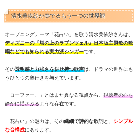
清水美依紗が奏でるもう一つの世界観
オープニングテーマ「花占い」を歌う清水美依紗さんは、
ディズニーの『塔の上のラプンツェル』日本版主題歌の歌
唱などでも知られる実力派シンガー
です。
その
透明感と力強さを併せ持つ歌声
は、ドラマの世界にも
うひとつの奥行きを与えています。
「ローファー。」とはまた異なる視点から、
視聴者の心を
静かに揺さぶる
ような存在です。
「花占い」の魅力は、その
繊細で詩的な歌詞
と、
シンプル
な音構成
にあります。