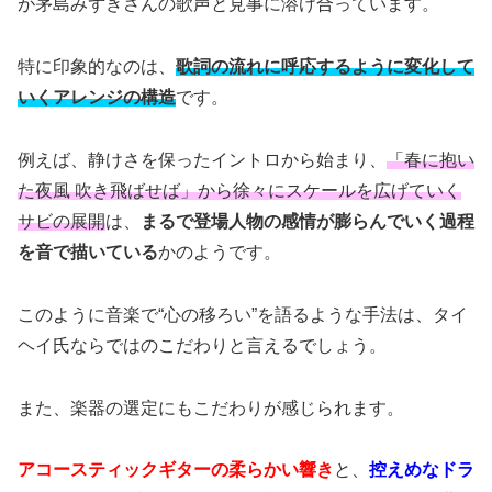
が茅島みずきさんの歌声と見事に溶け合っています。
特に印象的なのは、
歌詞の流れに呼応するように変化して
いくアレンジの構造
です。
例えば、静けさを保ったイントロから始まり、
「春に抱い
た夜風 吹き飛ばせば」から徐々にスケールを広げていく
サビの展開
は、
まるで登場人物の感情が膨らんでいく過程
を音で描いている
かのようです。
このように音楽で“心の移ろい”を語るような手法は、タイ
ヘイ氏ならではのこだわりと言えるでしょう。
また、楽器の選定にもこだわりが感じられます。
アコースティックギターの柔らかい響き
と、
控えめなドラ