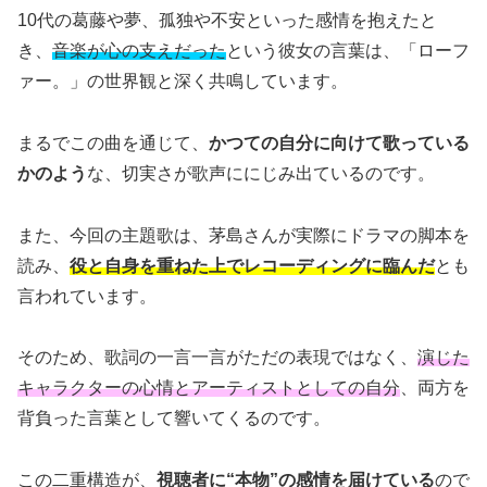
10代の葛藤や夢、孤独や不安といった感情を抱えたと
き、
音楽が心の支えだった
という彼女の言葉は、「ローフ
ァー。」の世界観と深く共鳴しています。
まるでこの曲を通じて、
かつての自分に向けて歌っている
かのよう
な、切実さが歌声ににじみ出ているのです。
また、今回の主題歌は、茅島さんが実際にドラマの脚本を
読み、
役と自身を重ねた上でレコーディングに臨んだ
とも
言われています。
そのため、歌詞の一言一言がただの表現ではなく、
演じた
キャラクターの心情とアーティストとしての自分
、両方を
背負った言葉として響いてくるのです。
この二重構造が、
視聴者に“本物”の感情を届けている
ので