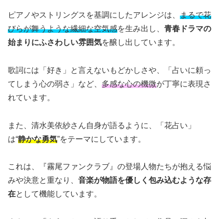
ピアノやストリングスを基調にしたアレンジは、
まるで花
びらが舞うような繊細な空気感
を生み出し、
青春ドラマの
始まりにふさわしい雰囲気
を醸し出しています。
歌詞には「好き」と言えないもどかしさや、「占いに頼っ
てしまう心の弱さ」など、
多感な心の機微
が丁寧に表現さ
れています。
また、清水美依紗さん自身が語るように、「花占い」
は“
静かな勇気
”をテーマにしています。
これは、『霧尾ファンクラブ』の登場人物たちが抱える悩
みや決意と重なり、
音楽が物語を優しく包み込むような存
在
として機能しています。