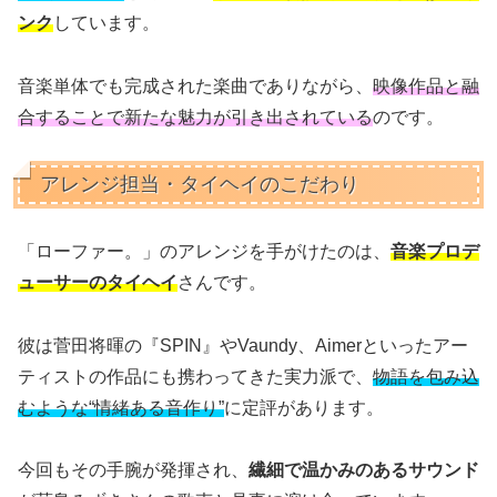
ンク
しています。
音楽単体でも完成された楽曲でありながら、
映像作品と融
合することで新たな魅力が引き出されている
のです。
アレンジ担当・タイヘイのこだわり
「ローファー。」のアレンジを手がけたのは、
音楽プロデ
ューサーのタイヘイ
さんです。
彼は菅田将暉の『SPIN』やVaundy、Aimerといったアー
ティストの作品にも携わってきた実力派で、
物語を包み込
むような“情緒ある音作り”
に定評があります。
今回もその手腕が発揮され、
繊細で温かみのあるサウンド