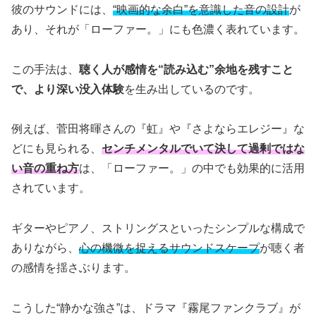
彼のサウンドには、
“映画的な余白”を意識した音の設計
が
あり、それが「ローファー。」にも色濃く表れています。
この手法は、
聴く人が感情を“読み込む”余地を残すこと
で、より深い没入体験
を生み出しているのです。
例えば、菅田将暉さんの『虹』や『さよならエレジー』な
どにも見られる、
センチメンタルでいて決して過剰ではな
い音の重ね方
は、「ローファー。」の中でも効果的に活用
されています。
ギターやピアノ、ストリングスといったシンプルな構成で
ありながら、
心の機微を捉えるサウンドスケープ
が聴く者
の感情を揺さぶります。
こうした“静かな強さ”は、ドラマ『霧尾ファンクラブ』が