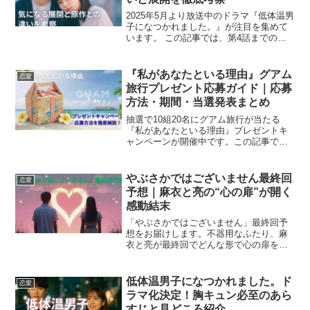
2025年5月より放送中のドラマ『低体温男
子になつかれました。』が注目を集めて
います。 この記事では、第4話までの展
開をネタバレ込みで振り返りながら、原
作との違いについても深掘りしていきま
す。 登場人物たちの心情の変化や、原作
『私があなたといる理由』グアム
恋愛
漫画からの改変...
旅行プレゼント応募ガイド｜応募
方法・期間・当選発表まとめ
抽選で10組20名にグアム旅行が当たる
『私があなたといる理由』プレゼントキ
ャンペーンが開催中です。この記事で
は、応募方法や参加条件、当選発表スケ
ジュールまで最新情報をわかりやすく解
説します。さらに、引用リポスト投稿の
やぶさかではございません最終回
恋愛
手順や応募時の注意点、旅...
予想｜麻衣と亮の“心の扉”が開く
感動結末
「やぶさかではございません」最終回予
想をお届けします。不器用なふたり、麻
衣と亮が最終回でどんな形で心の扉を開
くのか、読者目線で丁寧に考察しまし
た。この記事では、麻衣＆亮が正式に
「一緒にいたい」と言葉で伝え合うシー
低体温男子になつかれました。ド
恋愛
ンや、それぞれの成長が感じら...
ラマ化決定！胸キュン必至のあら
すじと見どころ紹介