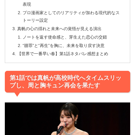
表現
プロ漫画家としてのリアリティが加わる現代的なス
トーリー設定
真帆の心の揺れと未来への覚悟が見える演出
ノートを返す使命感と、芽生えた恋心の交錯
“贖罪”と“再生”を胸に、未来を取り戻す決意
【世界で一番早い春】第1話ネタバレ感想まとめ
第1話では真帆が高校時代へタイムスリッ
プし、周と胸キュン再会を果たす