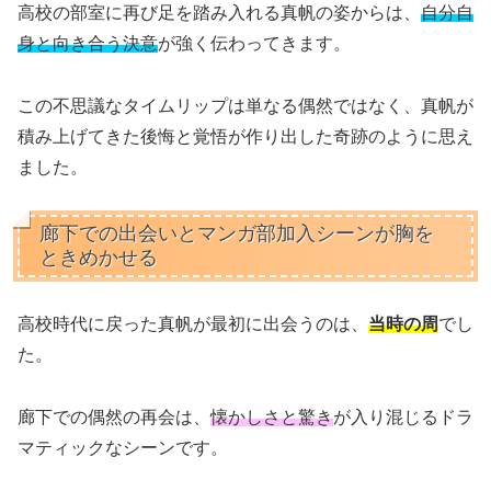
高校の部室に再び足を踏み入れる真帆の姿からは、
自分自
身と向き合う決意
が強く伝わってきます。
この不思議なタイムリップは単なる偶然ではなく、真帆が
積み上げてきた後悔と覚悟が作り出した奇跡のように思え
ました。
廊下での出会いとマンガ部加入シーンが胸を
ときめかせる
高校時代に戻った真帆が最初に出会うのは、
当時の周
でし
た。
廊下での偶然の再会は、
懐かしさと驚き
が入り混じるドラ
マティックなシーンです。