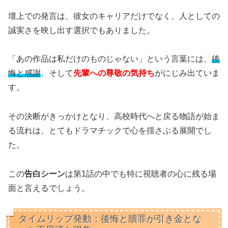
壇上での発言は、彼女のキャリアだけでなく、人としての
誠実さを映し出す選択でもありました。
「あの作品は私だけのものじゃない」という言葉には、
後
悔と感謝
、そして
先輩への尊敬の気持ち
がにじみ出ていま
す。
その決断がきっかけとなり、高校時代へと戻る物語が始ま
る流れは、とてもドラマチックで心を揺さぶる展開でし
た。
この
告白シーン
は第1話の中でも特に視聴者の心に残る場
面と言えるでしょう。
タイムリップ発動：後悔と贖罪が引き金とな