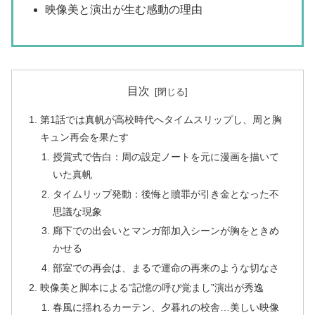
映像美と演出が生む感動の理由
目次
第1話では真帆が高校時代へタイムスリップし、周と胸
キュン再会を果たす
授賞式で告白：周の設定ノートを元に漫画を描いて
いた真帆
タイムリップ発動：後悔と贖罪が引き金となった不
思議な現象
廊下での出会いとマンガ部加入シーンが胸をときめ
かせる
部室での再会は、まるで運命の再来のような切なさ
映像美と脚本による“記憶の呼び覚まし”演出が秀逸
春風に揺れるカーテン、夕暮れの校舎…美しい映像