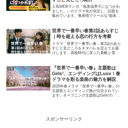
人気WEBマンガ『低体温男子になつかれ
ました。』のドラマ化が決定し、話題を
集めています。無表情でクールな“低体温
男子”と、彼に懐かれてしまった平凡なOL
との不器用な恋模様が、リアルなキャス
トによって映像化されることで、ファン
世界で一番早い春第2話あらすじ
恋愛
からは期待の声が...
｜時を超える恋の行方を考察
ドラマ「世界で一番早い春」第2話のあら
すじと見どころをネタバレを交えてお届
けします。高校時代に戻った真帆と雪嶋
の恋がどのように変化するのか、時を超
えた選択の意味が深く描かれます。この
記事では、真帆が抱える葛藤や雪嶋との
『世界で一番早い春』主題歌は
恋愛
未来に向けた決意を中心...
Girls²、エンディングはLuov！春
ドラマを彩る楽曲の魅力を解説
2025年春ドラマ『世界で一番早い春』の
主題歌とエンディング曲が注目されてい
ます。オープニング主題歌はGirls²の「さ
くら、届け」、そしてエンディング曲は
Luovの「透明シャボン」に決定しまし
た。それぞれの楽曲がどのように作品の
世界観に寄...
スポンサーリンク