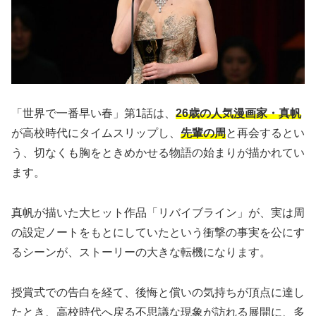
「世界で一番早い春」第1話は、
26歳の人気漫画家・真帆
が高校時代にタイムスリップし、
先輩の周
と再会するとい
う、切なくも胸をときめかせる物語の始まりが描かれてい
ます。
真帆が描いた大ヒット作品「リバイブライン」が、実は周
の設定ノートをもとにしていたという衝撃の事実を公にす
るシーンが、ストーリーの大きな転機になります。
授賞式での告白を経て、後悔と償いの気持ちが頂点に達し
たとき、高校時代へ戻る不思議な現象が訪れる展開に、多