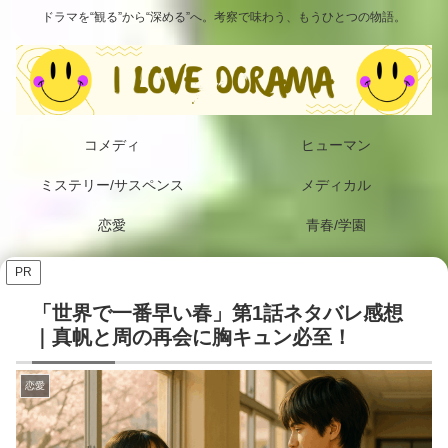
ドラマを“観る”から“深める”へ。考察で味わう、もうひとつの物語。
コメディ
ヒューマン
ミステリー/サスペンス
メディカル
恋愛
青春/学園
PR
「世界で一番早い春」第1話ネタバレ感想
｜真帆と周の再会に胸キュン必至！
恋愛