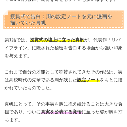
授賞式で告白：周の設定ノートを元に漫画を
描いていた真帆
第1話では、
授賞式の壇上に立った真帆
が、代表作「リバ
イブライン」に隠された秘密を告白する場面から強い印象
を与えます。
これまで自分の才能として称賛されてきたその作品は、実
は高校時代の先輩である周が残した
設定ノート
をもとに描
かれていたものでした。
真帆にとって、その事実を胸に抱え続けることは大きな負
担であり、ついに
真実を公表する覚悟
に至った姿が胸を打
ちます。