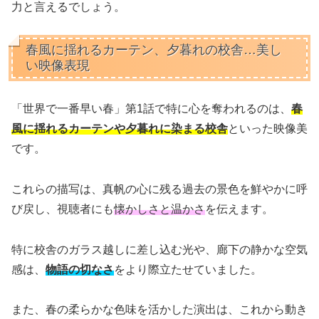
力と言えるでしょう。
春風に揺れるカーテン、夕暮れの校舎…美し
い映像表現
「世界で一番早い春」第1話で特に心を奪われるのは、
春
風に揺れるカーテンや夕暮れに染まる校舎
といった映像美
です。
これらの描写は、真帆の心に残る過去の景色を鮮やかに呼
び戻し、視聴者にも
懐かしさと温かさ
を伝えます。
特に校舎のガラス越しに差し込む光や、廊下の静かな空気
感は、
物語の切なさ
をより際立たせていました。
また、春の柔らかな色味を活かした演出は、これから動き