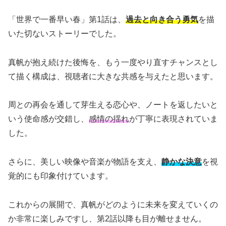
「世界で一番早い春」第1話は、
過去と向き合う勇気
を描
いた切ないストーリーでした。
真帆が抱え続けた後悔を、もう一度やり直すチャンスとし
て描く構成は、視聴者に大きな共感を与えたと思います。
周との再会を通して芽生える恋心や、ノートを返したいと
いう使命感が交錯し、
感情の揺れ
が丁寧に表現されていま
した。
さらに、美しい映像や音楽が物語を支え、
静かな決意
を視
覚的にも印象付けています。
これからの展開で、真帆がどのように未来を変えていくの
か非常に楽しみですし、第2話以降も目が離せません。