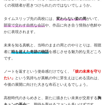
くの視聴者が惹きつけられたのではないでしょうか。
タイムスリップ先の高校には、
変わらない姿の周
がいて、
部室で交わす自然な会話
や、作品に向き合う情熱が色鮮や
かに表現されます。
未来を知る真帆と、当時のままの周とのやりとりは、視聴
者に
時を超えた奇跡の物語
を感じさせる魅力的な見どころ
です。
ノートを返すという使命感だけでなく、
「彼の未来を守り
たい」
という気持ちが真帆の中に芽生えはじめる流れは、
今後の展開に向けた大きな布石といえるでしょう。
高校時代のきらめきと、新たに描きたい未来が交差する
胸
キュンの再会
に、期待を寄せるファンも多いはずです。