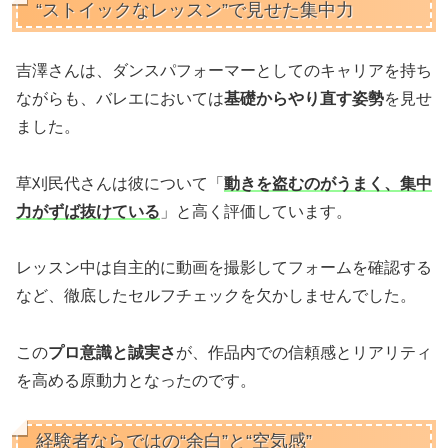
“ストイックなレッスン”で見せた集中力
吉澤さんは、ダンスパフォーマーとしてのキャリアを持ち
ながらも、バレエにおいては
基礎からやり直す姿勢
を見せ
ました。
草刈民代さんは彼について「
動きを盗むのがうまく、集中
力がずば抜けている
」と高く評価しています。
レッスン中は自主的に動画を撮影してフォームを確認する
など、徹底したセルフチェックを欠かしませんでした。
この
プロ意識と誠実さ
が、作品内での信頼感とリアリティ
を高める原動力となったのです。
経験者ならではの“余白”と“空気感”