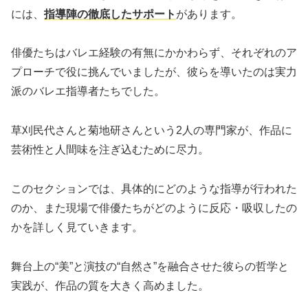
には、
指導陣の徹底したサポート
があります。
俳優たちはバレエ経験の有無にかかわらず、それぞれのア
プローチで役に挑んでいましたが、彼らを導いたのは実力
派のバレエ指導者たちでした。
草刈民代さんと菊地研さんという2人の専門家が、作品に
芸術性と人間味を注ぎ込むために尽力。
このセクションでは、具体的にどのような指導が行われた
のか、また現場で俳優たちがどのように反応・吸収したの
かを詳しく見ていきます。
舞台上の“美”と演技の“自然さ”を融合させた彼らの哲学と
実践が、作品の質を大きく高めました。