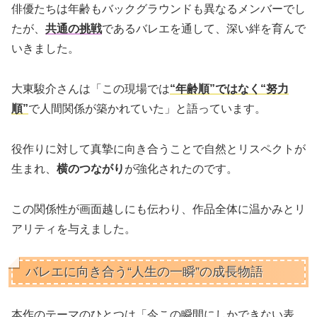
俳優たちは年齢もバックグラウンドも異なるメンバーでし
たが、
共通の挑戦
であるバレエを通して、深い絆を育んで
いきました。
大東駿介さんは「この現場では
“年齢順”ではなく“努力
順”
で人間関係が築かれていた」と語っています。
役作りに対して真摯に向き合うことで自然とリスペクトが
生まれ、
横のつながり
が強化されたのです。
この関係性が画面越しにも伝わり、作品全体に温かみとリ
アリティを与えました。
バレエに向き合う“人生の一瞬”の成長物語
本作のテーマのひとつは「今この瞬間にしかできない表