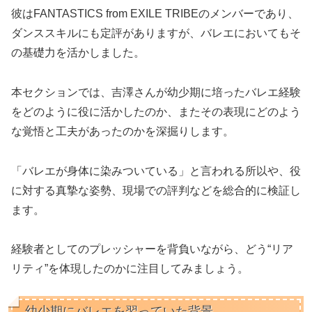
彼はFANTASTICS from EXILE TRIBEのメンバーであり、
ダンススキルにも定評がありますが、バレエにおいてもそ
の基礎力を活かしました。
本セクションでは、吉澤さんが幼少期に培ったバレエ経験
をどのように役に活かしたのか、またその表現にどのよう
な覚悟と工夫があったのかを深掘りします。
「バレエが身体に染みついている」と言われる所以や、役
に対する真摯な姿勢、現場での評判などを総合的に検証し
ます。
経験者としてのプレッシャーを背負いながら、どう“リア
リティ”を体現したのかに注目してみましょう。
幼少期にバレエを習っていた背景