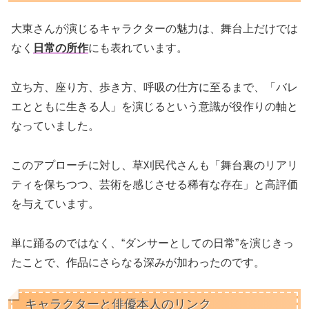
大東さんが演じるキャラクターの魅力は、舞台上だけでは
なく
日常の所作
にも表れています。
立ち方、座り方、歩き方、呼吸の仕方に至るまで、「バレ
エとともに生きる人」を演じるという意識が役作りの軸と
なっていました。
このアプローチに対し、草刈民代さんも「舞台裏のリアリ
ティを保ちつつ、芸術を感じさせる稀有な存在」と高評価
を与えています。
単に踊るのではなく、“ダンサーとしての日常”を演じきっ
たことで、作品にさらなる深みが加わったのです。
キャラクターと俳優本人のリンク