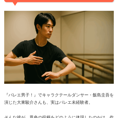
『バレエ男子！』でキャラクテールダンサー・飯島圭吾を
演じた大東駿介さんも、実はバレエ未経験者。
そんな彼が、異色の役柄をどのように体現したのかは、作