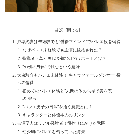
目次
戸塚純貴は未経験でも“俳優マインド”でバレエ役を習得
なぜバレエ未経験でも主演に抜擢された？
指導者・草刈民代＆菊地研のサポートとは？
“俳優の身体”で挑むという意味
大東駿介もバレエ未経験！“キャラクテールダンサー”役
への偏愛
初めてのバレエ体験と“人間の体の限界で美を表
現”発言
“バレエ男子の日常”を描く意識とは？
キャラクターと俳優本人のリンク
吉澤要人はリアル経験者！役作りにかけた覚悟
幼少期にバレエを習っていた背景