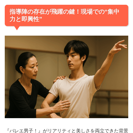
指導陣の存在が飛躍の鍵！現場での“集中
力と即興性”
『バレエ男子！』がリアリティと美しさを両立できた背景