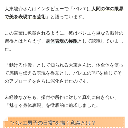
大東駿介さんはインタビューで「バレエは
人間の体の限界
で美を表現する芸術
」と語っています。
この言葉に象徴されるように、彼はバレエを単なる振付の
習得とはとらえず、
身体表現の極限
として認識していまし
た。
「動ける俳優」として知られる大東さんは、体全体を使っ
て感情を伝える表現を得意とし、バレエの“型”を通じてそ
のアプローチをさらに深化させたのです。
未経験ながらも、振付や所作に対して真剣に向き合い、
「魅せる身体表現」を徹底的に追求しました。
“バレエ男子の日常”を描く意識とは？