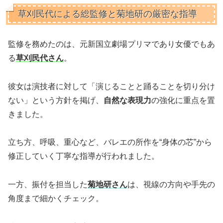
草刈民代による総監修と菊地研の厳密な指導
監修を務めたのは、元新国立劇場プリマであり女優でもあ
る
草刈民代さん
。
彼女は演技者に対して「演じることと踊ることを切り分け
ない」という方針を掲げ、
自然な表現力
の強化に重点を置
きました。
立ち方、呼吸、重心など、バレエの所作を“身体の芯”から
修正していく丁寧な指導が行われました。
一方、振付を担当した
菊地研さん
は、視線の方向や手先の
角度まで細かくチェック。